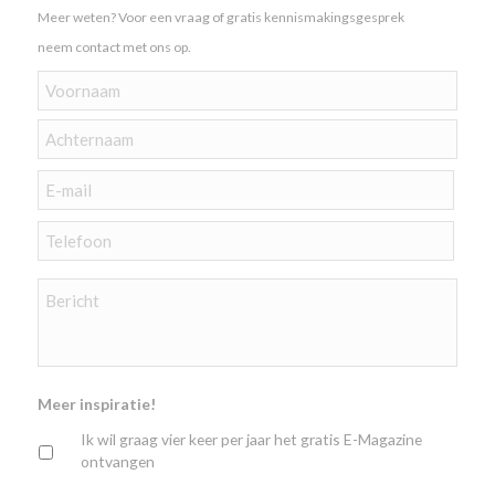
Naam
*
Meer weten? Voor een vraag of gratis kennismakingsgesprek
neem contact met ons op.
Voornaam
Achternaam
E-
mailadres
*
Telefoon
*
Geen
titel
*
Meer inspiratie!
Ik wil graag vier keer per jaar het gratis E-Magazine
ontvangen